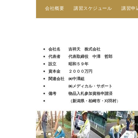
会社概要
講習スケジュール
講習申
会社名 吉祥天 株式会社
代表者 代表取締役 中澤 哲郎
設立 昭和５９年
資本金 ２０００万円
関連会社 ㈱中澤組
㈱メディカル・サポート
備考 物品入札参加資格申請済
（新潟県・柏崎市・刈羽村
）